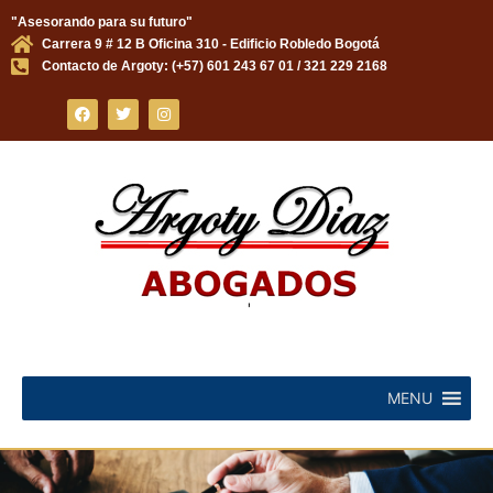
"Asesorando para su futuro"
Carrera 9 # 12 B Oficina 310 - Edificio Robledo Bogotá
Skip
Contacto de Argoty: (+57) 601 243 67 01 / 321 229 2168
to
content
MENU