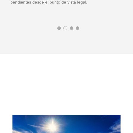
pendientes desde el punto de vista legal.
su
in
Sucesiones